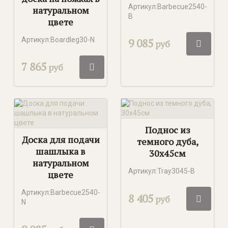
Артикул:Barbecue2540-
натуральном
B
цвете
Артикул:Boardleg30-N
9 085
руб
7 865
руб
Поднос из
Доска для подачи
темного дуба,
шашлыка в
30х45см
натуральном
Артикул:Tray3045-B
цвете
Артикул:Barbecue2540-
8 405
руб
N