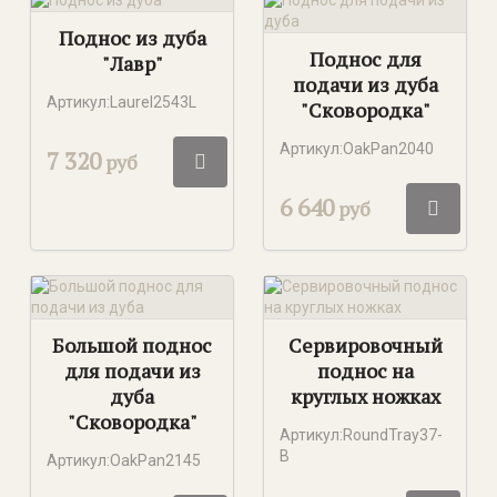
Поднос из дуба
Поднос для
"Лавр"
подачи из дуба
Артикул:Laurel2543L
"Сковородка"
Артикул:OakPan2040
7 320
руб
6 640
руб
Большой поднос
Сервировочный
для подачи из
поднос на
дуба
круглых ножках
"Сковородка"
Артикул:RoundTray37-
B
Артикул:OakPan2145