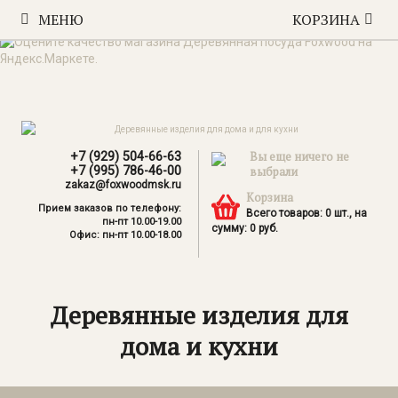
МЕНЮ
КОРЗИНА
+7 (929) 504-66-63
Вы еще ничего не
+7 (995) 786-46-00
выбрали
zakaz@foxwoodmsk.ru
Корзина
Прием заказов по телефону:
Всего товаров:
0
шт., на
пн-пт 10.00-19.00
сумму:
0
руб.
Офис: пн-пт 10.00-18.00
Деревянные изделия для
дома и кухни