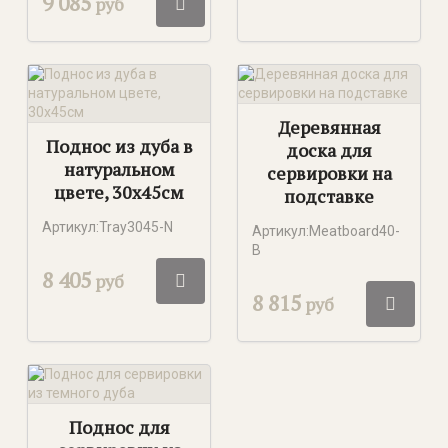
9 085
руб
Деревянная
Поднос из дуба в
доска для
натуральном
сервировки на
цвете, 30х45см
подставке
Артикул:Tray3045-N
Артикул:Meatboard40-
B
8 405
руб
8 815
руб
Поднос для