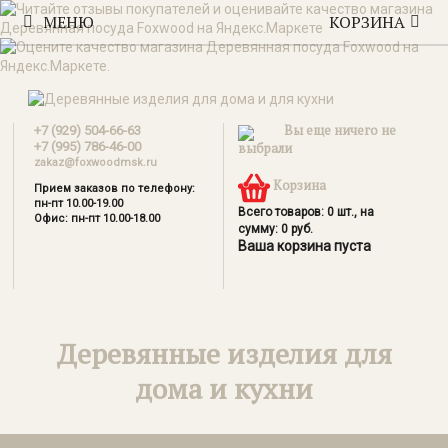
МЕНЮ
КОРЗИНА
Вы еще ничего не
+7 (929) 504-66-63
+7 (995) 786-46-00
выбрали
zakaz@foxwoodmsk.ru
Корзина
Прием заказов по телефону:
пн-пт 10.00-19.00
Всего товаров:
0
шт., на
Офис: пн-пт 10.00-18.00
сумму:
0
руб.
Ваша корзина пуста
Деревянные изделия для
дома и кухни